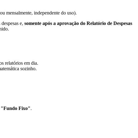
e ou mensalmente, independente do uso).
s despesas e,
somente após a aprovação do Relatório de Despesas
nido.
s relatórios em dia.
matemática sozinho.
a
"Fundo Fixo"
.