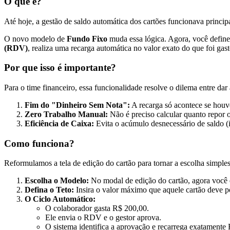
O que é?
Até hoje, a gestão de saldo automática dos cartões funcionava princi
O novo modelo de
Fundo Fixo
muda essa lógica. Agora, você define 
(RDV)
, realiza uma recarga automática no valor exato do que foi ga
Por que isso é importante?
Para o time financeiro, essa funcionalidade resolve o dilema entre da
Fim do "Dinheiro Sem Nota":
A recarga só acontece se houve
Zero Trabalho Manual:
Não é preciso calcular quanto repor 
Eficiência de Caixa:
Evita o acúmulo desnecessário de saldo (i
Como funciona?
Reformulamos a tela de edição do cartão para tornar a escolha simples
Escolha o Modelo:
No modal de edição do cartão, agora você e
Defina o Teto:
Insira o valor máximo que aquele cartão deve po
O Ciclo Automático:
O colaborador gasta R$ 200,00.
Ele envia o RDV e o gestor aprova.
O sistema identifica a aprovação e recarrega exatamente 