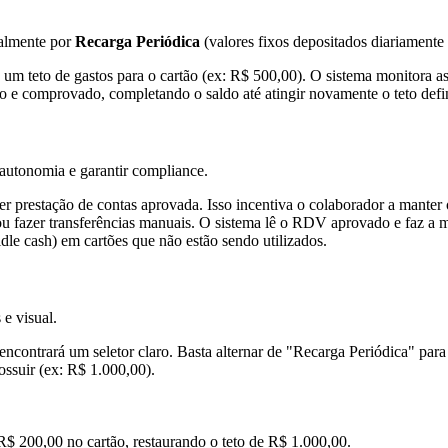
palmente por
Recarga Periódica
(valores fixos depositados diariament
um teto de gastos para o cartão (ex: R$ 500,00). O sistema monitora a
sto e comprovado, completando o saldo até atingir novamente o teto defi
r autonomia e garantir compliance.
r prestação de contas aprovada. Isso incentiva o colaborador a manter o
ou fazer transferências manuais. O sistema lê o RDV aprovado e faz a 
dle cash) em cartões que não estão sendo utilizados.
 e visual.
ncontrará um seletor claro. Basta alternar de "Recarga Periódica" par
ssuir (ex: R$ 1.000,00).
R$ 200,00 no cartão, restaurando o teto de R$ 1.000,00.