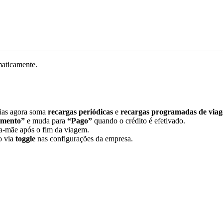
maticamente.
dias agora soma
recargas periódicas
e
recargas programadas de via
amento”
e muda para
“Pago”
quando o crédito é efetivado.
ta-mãe após o fim da viagem.
o via
toggle
nas configurações da empresa.