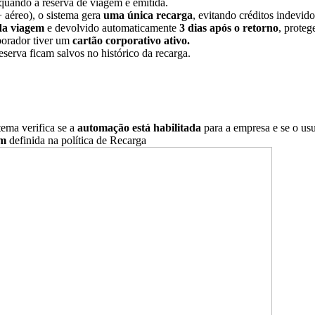
quando a reserva de viagem é emitida.
+ aéreo), o sistema gera
uma única recarga
, evitando créditos indevido
 da viagem
e devolvido automaticamente
3 dias após o retorno
, proteg
borador tiver um
cartão corporativo ativo.
serva ficam salvos no histórico da recarga.
tema verifica se a
automação está habilitada
para a empresa e se o usuá
em
definida na política de Recarga