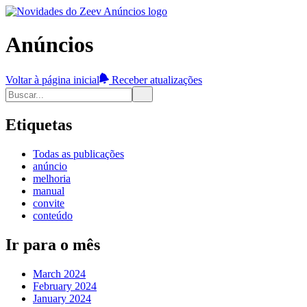
Anúncios
Voltar à página inicial
Receber atualizações
Etiquetas
Todas as publicações
anúncio
melhoria
manual
convite
conteúdo
Ir para o mês
March 2024
February 2024
January 2024